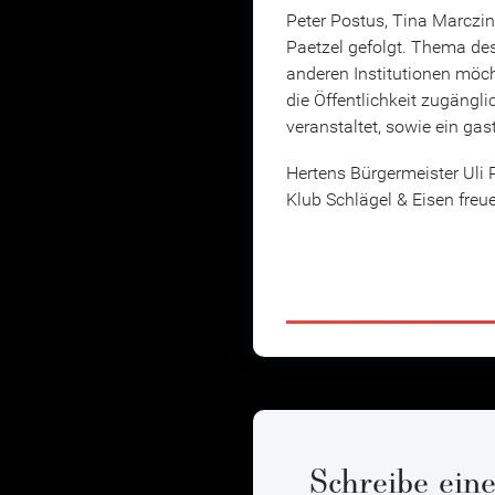
Peter Postus, Tina Marczi
Paetzel gefolgt. Thema des
anderen Institutionen möc
die Öffentlichkeit zugängli
veranstaltet, sowie ein ga
Hertens Bürgermeister Uli P
Klub Schlägel & Eisen freu
Schreibe ei