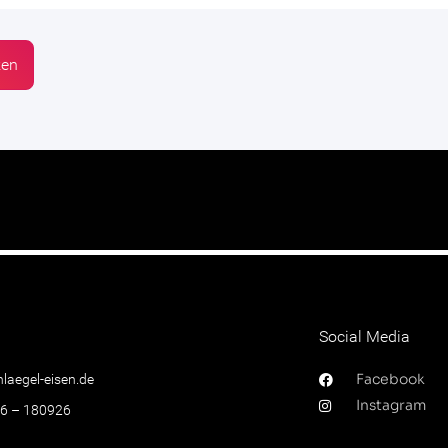
t
Social Media
Facebook
laegel-eisen.de
Instagram
66 – 180926