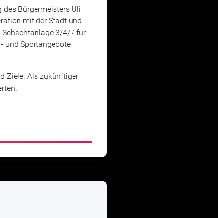
 des Bürgermeisters Uli
ration mit der Stadt und
 Schachtanlage 3/4/7 für
ur- und Sportangebote
d Ziele. Als zukünftiger
rten.